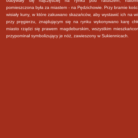
odbywały się najczęściej na rynku pod ratuszem, natomi
pomieszczona była za miastem - na Pędzichowie. Przy bramie kośc
wisiały kuny, w które zakuwano skazańców, aby wystawić ich na wi
przy pręgierzu, znajdującym się na rynku wykonywano karę chł
miasto rządzi się prawem magdeburskim, wszystkim mieszkańco
przypominał symbolizujący je nóż, zawieszony w Sukiennicach.