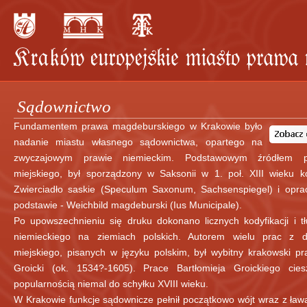
Sądownictwo
Fundamentem prawa magdeburskiego w Krakowie było
nadanie miastu własnego sądownictwa, opartego na
zwyczajowym prawie niemieckim. Podstawowym źródłem 
miejskiego, był sporządzony w Saksonii w 1. poł. XIII wieku 
Zwierciadło saskie (Speculum Saxonum, Sachsenspiegel) i opr
podstawie - Weichbild magdeburski (Ius Municipale).
Po upowszechnieniu się druku dokonano licznych kodyfikacji i 
niemieckiego na ziemiach polskich. Autorem wielu prac z d
miejskiego, pisanych w języku polskim, był wybitny krakowski pr
Groicki (ok. 1534?-1605). Prace Bartłomieja Groickiego cies
popularnością niemal do schyłku XVIII wieku.
W Krakowie funkcje sądownicze pełnił początkowo wójt wraz z ław