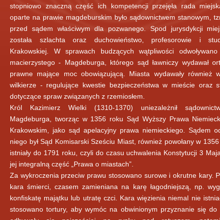
stopniowo znaczną część ich kompetencji przejęła rada miejs
oparte na prawie magdeburskim było sądownictwem stanowym, tz
przed sądem właściwym dla pozwanego. Spod jurysdykcji miej
została szlachta oraz duchowieństwo, profesorowie i stu
Krakowskiej. W sprawach budzących wątpliwości odwoływano
macierzystego - Magdeburga, którego sąd ławniczy wydawał ort
prawne mające moc obowiązującą. Miasta wydawały również w
wilkierze - regulujące kwestie bezpieczeństwa w mieście oraz s
dotyczące spraw związanych z rzemiosłem.
Król Kazimierz Wielki (1310-1370) uniezależnił sądownic
Magdeburga, tworząc w 1356 roku Sąd Wyższy Prawa Niemiec
Krakowskim, jako sąd apelacyjny prawa niemieckiego. Sądem 
niego był Sąd Komisarski Sześciu Miast, również powołany w 135
istniały do 1791 roku, czyli do czasu uchwalenia Konstytucji 3 Maj
jej integralną część „Prawa o miastach”.
Za wykroczenia przeciw prawu stosowano surowe i okrutne kary. 
kara śmierci, czasem zamieniana na karę łagodniejszą, np. wyg
konfiskatę majątku lub utratę czci. Kara więzienia niemal nie istni
stosowano tortury, aby wymóc na obwinionym przyznanie się do 